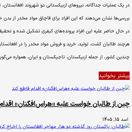
در یک عملیات جداگانه، نیروهای ازبیکستانی دو شهروند افغانستان، 31 ساله و 25 ساله، را در مرکز بازرگانی بین‌المللی ترمذ هنگام فروش 1.76 کیلوگرام تریاک به قیمت 5 هزار دالر بازداشت کردند.
بررسی‌ها نشان می‌دهند که این افراد برای قاچاق مواد مخدر از بدن خ
در حال حاضر علیه این افراد پرونده‌های کیفری تشکیل شده و تحقیقات
هرچند طالبان کشت، تولید، خرید و فروش مواد مخدر را در افغانستا
چندین کشور، از جمله ازبیکستان، تاجیکستان و ایران، همواره می‌گوین
بیشتر بخوانید
چین از طالبان خواست علیه «هراس‌افگنان» اقدام
اسد 15, 1405