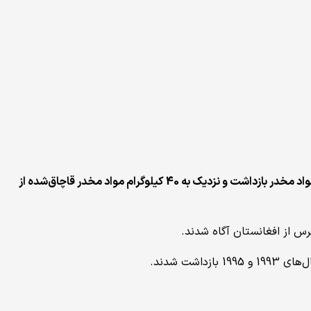
سرویس امنیت دولتی ازبیکستان صبح امروز اعلام کرد که نیروهای این کشور در دو عملیات جداگانه، دو شهروند افغانستان را به اتهام فروش مواد مخدر بازداشت و نزدیک به 40 کیلوگرام مواد مخدر قاچاق‌شده از