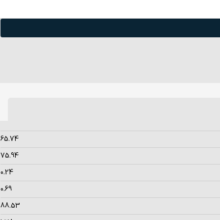
65.74
75.94
0.24
0.69
88.53