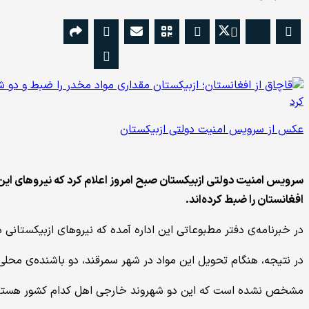
عکس از سرویس امنیت دولتی ازبیکستان
افغانستان را ضبط کرده‌اند.
در خبرنامه‌ی دفتر مطبوعاتی این اداره آمده که نیروهای ازبیکستانی در ولایت سرخان‌دریا از قاچاق 25.4 کیلوگرام تری
در نتیجه‌، هنگام تحویل این مواد در شهر سمرقند، دو باشنده‌ی محلی متولد سال‌های 1989 و 1997 و همچنین دو شهروند خارجی متولد سال
مشخص نشده است که این دو شهروند خارجی اهل کدام کشور هستن