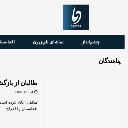
چشم‌انداز
تماشای تلویزیون
افغانستا
پناهندگان
طالبان از بازگش
اسد 17, 1405
افغانستان را اخراج...