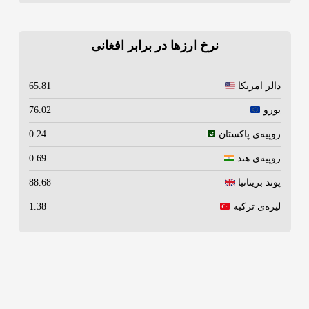
نرخ ارزها در برابر افغانی
دالر امریکا
65.81
یورو
76.02
روپیه‌ی پاکستان
0.24
روپیه‌ی هند
0.69
پوند بریتانیا
88.68
لیره‌ی ترکیه
1.38