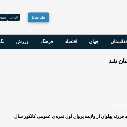
Donate
فارسی
çais
فغانستان
جهان
اقتصاد
فرهنگ
ورزش
نگا
تان شد
 فرزند پهلوان از ولایت پروان اول نمره‌ی عمومی کانکور سال