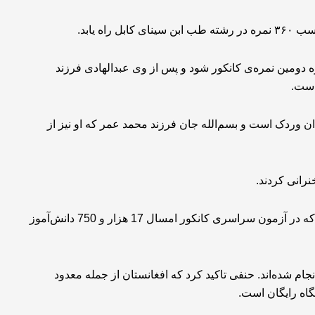
ه یابد.
له فرزند شیرزمان از ولایت کنر توانسته با کسب 358 نمره دومین نمره‌ی کانکور شود و پس از وی عبدالهادی فرزند
ان وردک است و بسم‌الله جان فرزند محمد عمر که او نیز از
نرانی کردند.
عبدالسلام حنفی، معاون اقتصادی ریاست‌الوزرای طالبان گفت که در آزمون سراسری کانکور امسال 17 هزار و 750 دانش‌آموز
م شده‌اند. حنفی تاکید کرد که افغانستان از جمله معدود
اه رایگان است.