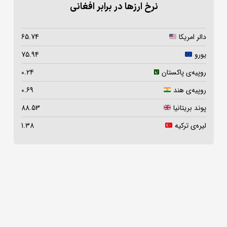
نرخ ارزها در برابر افغانی
دالر امریکا
65.74
یورو
75.94
روپیه‌ی پاکستان
0.24
روپیه‌ی هند
0.69
پوند بریتانیا
88.53
لیره‌ی ترکیه
1.38