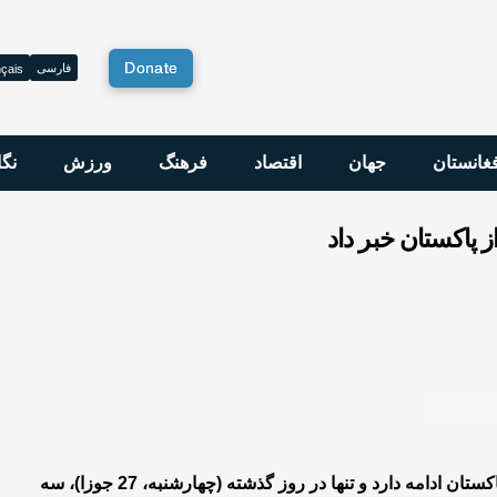
Donate
فارسی
çais
فغانستان
جهان
اقتصاد
فرهنگ
ورزش
نگا
 پاکستان خبر داد
طالبان اعلام کرده است که روند اخراج مهاجران افغانستان از پاکستان ادامه دارد و تنها در روز گذشته (چهارشنبه، 27 جوزا)، سه