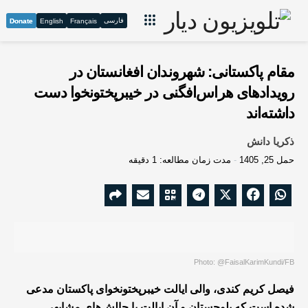
فارسی
Donate
English
Français
مقام پاکستانی: شهروندان افغانستان در
رویدادهای هراس‌افگنی در خیبرپختونخوا دست
داشته‌اند
ذکریا دانش
حمل 25, 1405
مدت زمان مطالعه: 1 دقیقه
Photo: @FaisalKarimKundi/FB
فیصل کریم کندی، والی ایالت خیبرپختونخوای پاکستان مدعی
شده است که بلوچستان و آن ایالت با چالش‌های مشابهی