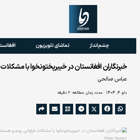
چشم‌انداز
تماشای تلویزیون
افغانست
خبرنگاران افغانستان در خیبرپختونخوا با مشکلات ف
عباس صالحی
دلو 4, 1404
مدت زمان مطالعه: 2 دقیقه
Photo: Reuters