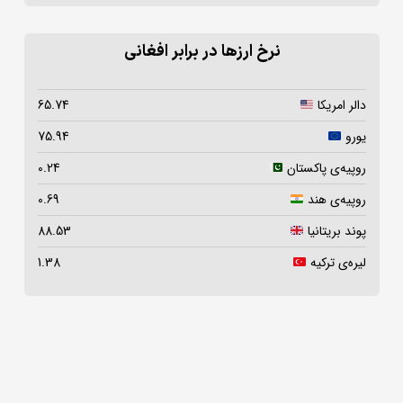
نرخ ارزها در برابر افغانی
دالر امریکا
65.74
یورو
75.94
روپیه‌ی پاکستان
0.24
روپیه‌ی هند
0.69
پوند بریتانیا
88.53
لیره‌ی ترکیه
1.38