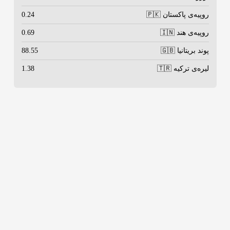
روپیه‌ی پاکستان 🇵🇰
0.24
روپیه‌ی هند 🇮🇳
0.69
پوند بریتانیا 🇬🇧
88.55
لیره‌ی ترکیه 🇹🇷
1.38