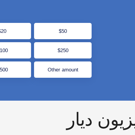
$20
$50
$100
$250
$500
Other amount