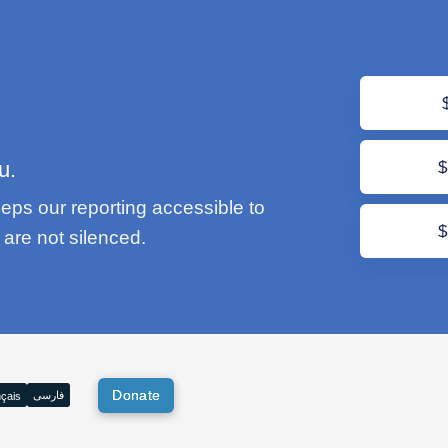
u.
eps our reporting accessible to
are not silenced.
Donate
فارسی
çais