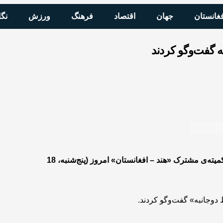
فغانستان
جهان
اقتصاد
فرهنگ
ورزش
نگا
به گفت‌وگو کردند
کمیته‌ی مشترک «هند
–
افغانستان» امروز (پنج‌شنبه، 18
دوجانبه» گفت‌وگو کردند.