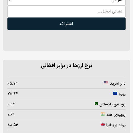
اشتراک
نرخ ارزها در برابر افغانی
دالر امریکا
65.74
یورو
75.94
روپیه‌ی پاکستان
0.24
روپیه‌ی هند
0.69
پوند بریتانیا
88.53