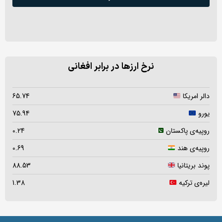
نرخ ارزها در برابر افغانی
دالر امریکا
65.74
یورو
75.94
روپیه‌ی پاکستان
0.24
روپیه‌ی هند
0.69
پوند بریتانیا
88.53
لیره‌ی ترکیه
1.38