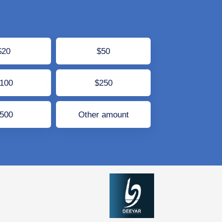
$20
$50
$100
$250
$500
Other amount