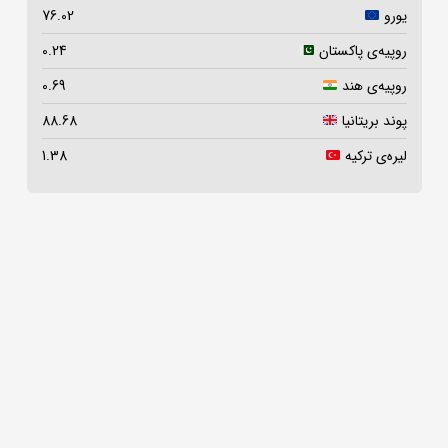
یورو
76.02
روپیه‌ی پاکستان
0.24
روپیه‌ی هند
0.69
پوند بریتانیا
88.68
لیره‌ی ترکیه
1.38