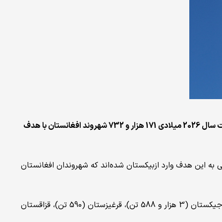
کمیته‌ی ملی آمار ازبیکستان اعلام کرده است که در پنج ماه نخست سال 2026 میلادی 171 هزار و 732 شهروند افغانستان با هدف
مدت مجموعاً 191 هزار و 500 شهروند خارجی به این هدف وارد ازبیکستان شده‌اند که شهروندان افغانستان
پس از افغانستان، کشورهای ترکمنستان (13 هزار و 999 تن)، تاجیکستان (3 هزار و 588 تن)، قرغیزستان (590 تن)، قزاقستان