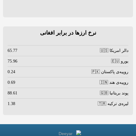
نرخ ارزها در برابر افغانی
دالر امریکا 🇺🇸
65.77
یورو 🇪🇺
75.96
روپیه‌ی پاکستان 🇵🇰
0.24
روپیه‌ی هند 🇮🇳
0.69
پوند بریتانیا 🇬🇧
88.61
لیره‌ی ترکیه 🇹🇷
1.38