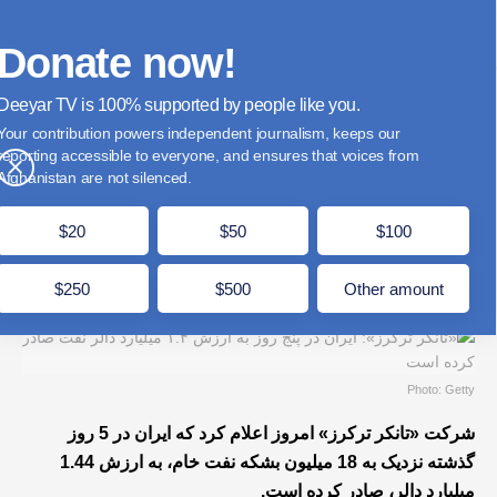
فارسی
Donate
English
Français
Donate now!
Deeyar TV is
supported by people like you.
«تانکر ترکرز»: ایران در پنج روز به ارزش ۱.۴
Your contribution powers independent journalism, keeps our
میلیارد دالر نفت صادر کرده است
reporting accessible to everyone, and ensures that voices from
×
Afghanistan are not silenced.
عباس صالحی
جوزا 29, 1405
مدت زمان مطالعه: 1 دقیقه
$20
$50
$100
$250
$500
Other amount
Photo: Getty
شرکت «تانکر ترکرز» امروز اعلام کرد که ایران در 5 روز
گذشته نزدیک به 18 میلیون بشکه نفت خام، به ارزش 1.44
میلیارد دالر، صادر کرده است.