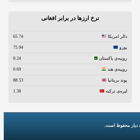
نرخ ارزها در برابر افغانی
دالر امریکا
65.74
یورو
75.94
روپیه‌ی پاکستان
0.24
روپیه‌ی هند
0.69
پوند بریتانیا
88.53
لیره‌ی ترکیه
1.38
 دیار محفوظ است.