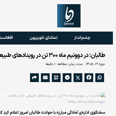
چشم‌انداز
تماشای تلویزیون
افغانست
طالبان: در دوونیم ماه ۳۰۰ تن در رویدادهای طبیعی جان باختند
جوزا 19, 1405
مدت زمان مطالعه: 1 دقیقه
Photo: AFP via Getty Images