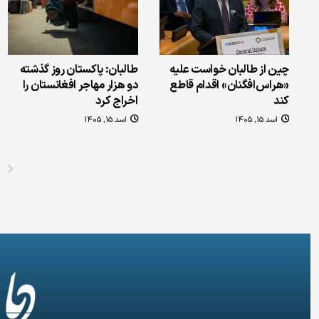
چین از طالبان خواست علیه
طالبان: پاکستان روز گذشته
«هراس‌افگنان» اقدام قاطع
دو هزار مهاجر افغانستان را
کند
اخراج کرد
اسد 15, 1405
اسد 15, 1405