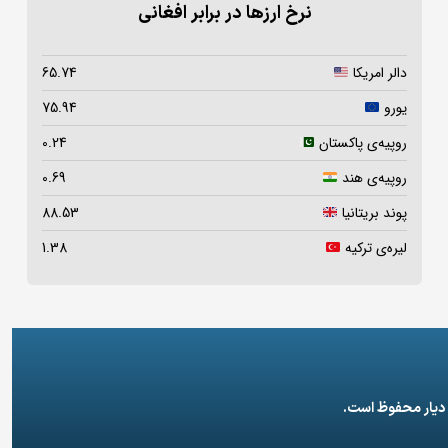
نرخ ارزها در برابر افغانی
دالر امریکا
65.74
یورو
75.94
روپیه‌ی پاکستان
0.24
روپیه‌ی هند
0.69
پوند بریتانیا
88.53
لیره‌ی ترکیه
1.38
 دیار محفوظ است.