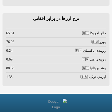
نرخ ارزها در برابر افغانی
دالر امریکا 🇺🇸
65.81
یورو 🇪🇺
76.02
روپیه‌ی پاکستان 🇵🇰
0.24
روپیه‌ی هند 🇮🇳
0.69
پوند بریتانیا 🇬🇧
88.68
لیره‌ی ترکیه 🇹🇷
1.38