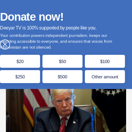
فارسی
Donate
English
Français
Donate now!
Deeyar TV is
supported by people like you.
نشنال اینترست: اعتبار امریکا در جهان عرب فرو ریخته
Your contribution powers independent journalism, keeps our
است
reporting accessible to everyone, and ensures that voices from
×
Afghanistan are not silenced.
جوزا 3, 1405
مدت زمان مطالعه: 6 دقیقه
$20
$50
$100
$250
$500
Other amount