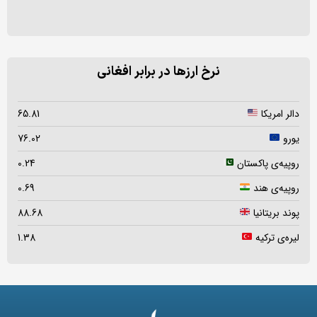
نرخ ارزها در برابر افغانی
دالر امریکا
65.81
یورو
76.02
روپیه‌ی پاکستان
0.24
روپیه‌ی هند
0.69
پوند بریتانیا
88.68
لیره‌ی ترکیه
1.38