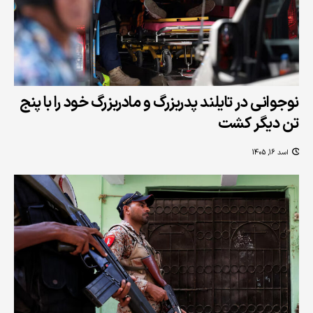
نوجوانی در تایلند پدربزرگ و مادربزرگ خود را با پنج
تن دیگر کشت
اسد 16, 1405