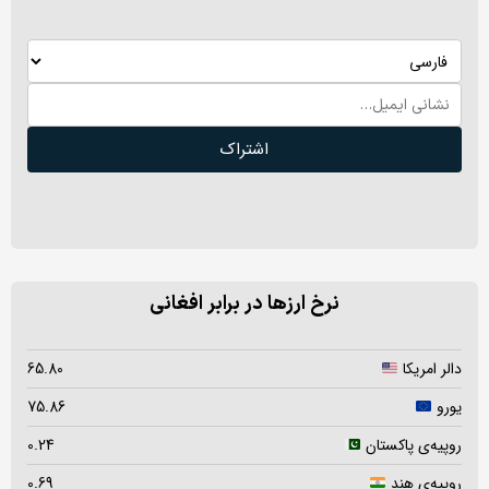
اشتراک
نرخ ارزها در برابر افغانی
دالر امریکا
65.80
یورو
75.86
روپیه‌ی پاکستان
0.24
روپیه‌ی هند
0.69