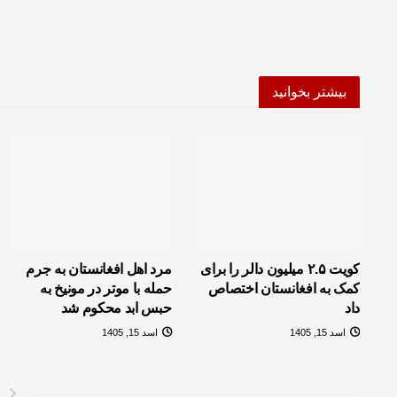
بیشتر بخوانید
کویت ۲.۵ میلیون دالر را برای
مرد اهل افغانستان به جرم
کمک به افغانستان اختصاص
حمله‌ با موتر در مونیخ به
داد
حبس ابد محکوم شد
اسد 15, 1405
اسد 15, 1405