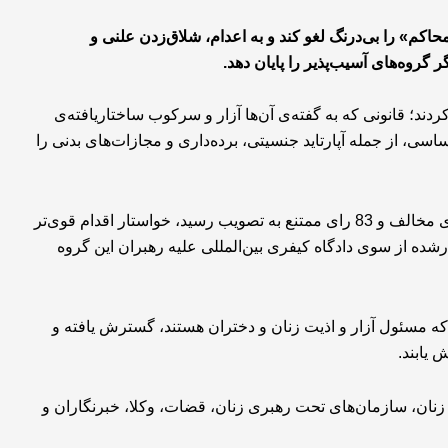
حاکم» را بی‌درنگ لغو کند و به اعدام، شلاق‌زدن علنی و
گروه‌های آسیب‌پذیر را پایان دهد.
ند؛ قانونی که به گفته‌ی آن‌ها آزار و سرکوب ساختاریافته‌ی
ی، از جمله آپارتاید جنسیتی، برده‌داری و مجازات‌های بدنی را
اعضای پارلمان اروپا در قطع‌نامه‌ای که با 480 رای موافق، 5 رای مخالف و 83 رای ممتنع به تصویب رسید، خواستار اقدام قوی‌تر
رشده از سوی دادگاه کیفری بین‌المللی علیه رهبران این گروه
 که مسئول آزار و اذیت زنان و دختران هستند، گسترش یافته و
 یابند.
زنان، سازمان‌های تحت رهبری زنان، قضات، وکلا، خبرنگاران و