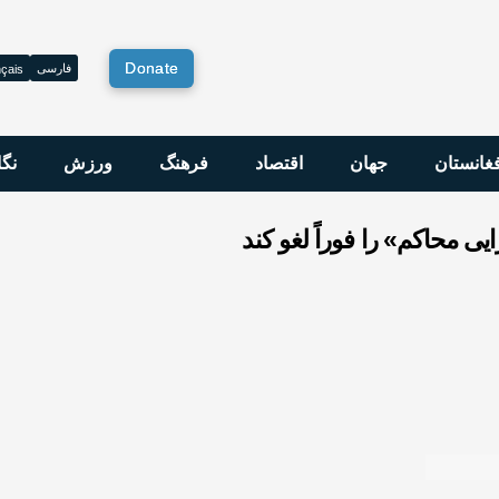
Donate
فارسی
çais
فغانستان
جهان
اقتصاد
فرهنگ
ورزش
نگا
یی محاکم» را فوراً لغو کند