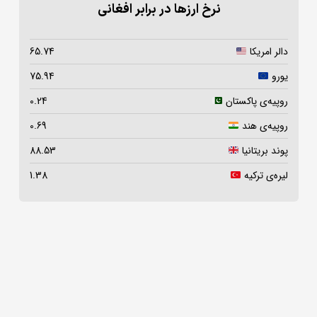
نرخ ارزها در برابر افغانی
دالر امریکا
65.74
یورو
75.94
روپیه‌ی پاکستان
0.24
روپیه‌ی هند
0.69
پوند بریتانیا
88.53
لیره‌ی ترکیه
1.38