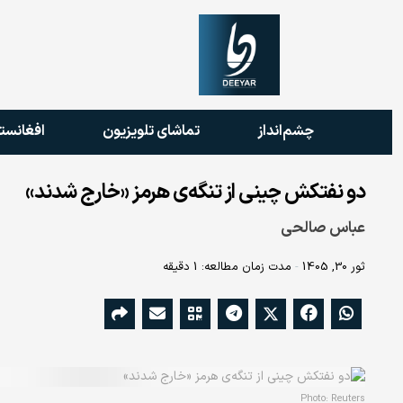
چشم‌انداز
تماشای تلویزیون
افغانست
دو نفتکش چینی از تنگه‌ی هرمز «خارج شدند»
عباس صالحی
ثور 30, 1405
مدت زمان مطالعه: 1 دقیقه
Photo: Reuters