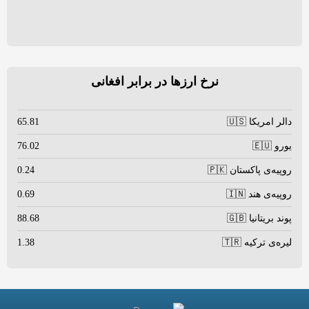
نرخ ارزها در برابر افغانی
دالر امریکا 🇺🇸
65.81
یورو 🇪🇺
76.02
روپیه‌ی پاکستان 🇵🇰
0.24
روپیه‌ی هند 🇮🇳
0.69
پوند بریتانیا 🇬🇧
88.68
لیره‌ی ترکیه 🇹🇷
1.38