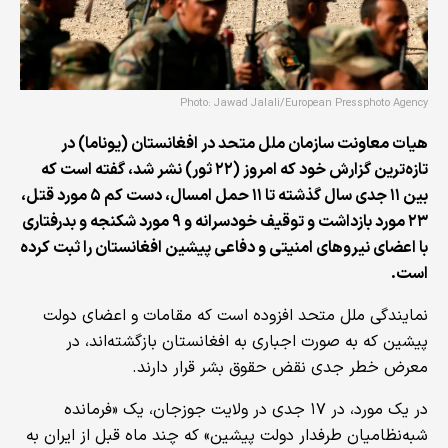
Photo: Jawad Jalali/European Pressphoto Agency
هیات معاونت سازمان ملل متحد در افغانستان (یوناما) در
تازه‌ترین گزارش خود که امروز (
۲۲
ثور) نشر شد، گفته است که
بین
۱۱ جدی سال
گ
ذشته تا ۱۱ حمل امسال
، دست کم
۵
مورد قتل،
۲۳
مورد بازداشت و توقیف خودسرانه و
۹
مورد شکنجه و بدرفتاری
با اعضای نیروهای امنیتی و دفاعی پیشین افغانستان را ثبت کرده
است.
نمایندگی ملل متحد افزوده است که مقامات و اعضای دولت
پیشین که به صورت اجباری به افغانستان بازگشته‌اند، در
معرض خطر جدی نقض حقوق بشر قرار دارند.
در یک مورد، در ۱۷ جدی در ولایت جوزجان، یک «فرمانده
شبه‌نظامیان طرفدار دولت پیشین» که چند ماه قبل از ایران به