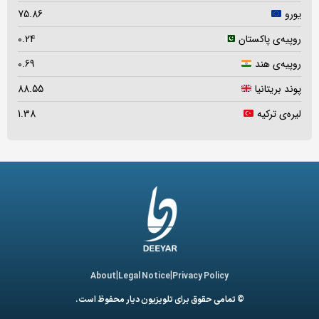
یورو
75.86
روپیه‌ی پاکستان
0.24
روپیه‌ی هند
0.69
پوند بریتانیا
88.55
لیره‌ی ترکیه
1.38
|
|
About
Legal Notice
Privacy Policy
© تمامی حقوق برای تلویزیون دیار محفوظ است.