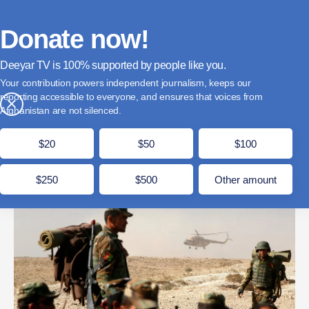
فارسی
Donate
English
Français
Donate now!
Deeyar TV is
supported by people like you.
یوناما: در سه ماه دست کم ۵ تن از نظامیان پیشین
Your contribution powers independent journalism, keeps our
کشته شده‌اند
reporting accessible to everyone, and ensures that voices from
×
Afghanistan are not silenced.
ثور 22, 1405
مدت زمان مطالعه: 1 دقیقه
$20
$50
$100
$250
$500
Other amount