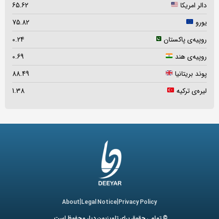
دالر امریکا
65.62
یورو
75.82
روپیه‌ی پاکستان
0.24
روپیه‌ی هند
0.69
پوند بریتانیا
88.49
لیره‌ی ترکیه
1.38
|
|
About
Legal Notice
Privacy Policy
© تمامی حقوق برای تلویزیون دیار محفوظ است.