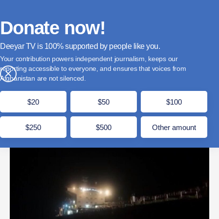
فارسی
Donate
English
Français
Donate now!
Deeyar TV is
supported by people like you.
رسانه‌ی ایرانی می‌گوید یک نفتکش توسط ارتش این
Your contribution powers independent journalism, keeps our
کشور توقیف شده است
reporting accessible to everyone, and ensures that voices from
×
Afghanistan are not silenced.
ثور 18, 1405
مدت زمان مطالعه: 1 دقیقه
$20
$50
$100
$250
$500
Other amount