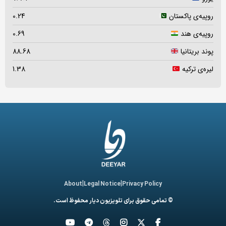
روپیه‌ی پاکستان
0.24
روپیه‌ی هند
0.69
پوند بریتانیا
88.68
لیره‌ی ترکیه
1.38
|
|
About
Legal Notice
Privacy Policy
© تمامی حقوق برای تلویزیون دیار محفوظ است.