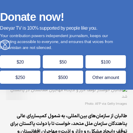
فارسی
Donate
English
Français
Donate now!
Deeyar TV is
supported by people like you.
طالبان خواستار توقف «آزار و اذیت» مهاجران
Your contribution powers independent journalism, keeps our
افغانستان در پاکستان شد
reporting accessible to everyone, and ensures that voices from
×
Afghanistan are not silenced.
ذکریا دانش
ثور 16, 1405 - بروز شده در ثور 17, 1405
مدت زمان مطالعه: 1 دقیقه
$20
$50
$100
$250
$500
Other amount
Photo: AFP via Getty Images
طالبان از سازمان‌های بین‌المللی، به شمول کمیساریای عالی
پناهندگان سازمان ملل متحد، خواست تا با دولت پاکستان برای
توقف «ایجاد مشکل» و «آزار و اذیت» مهاجران افغانستان و