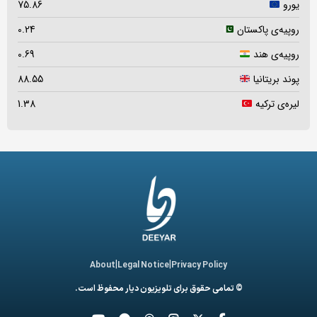
یورو
75.86
روپیه‌ی پاکستان
0.24
روپیه‌ی هند
0.69
پوند بریتانیا
88.55
لیره‌ی ترکیه
1.38
|
|
About
Legal Notice
Privacy Policy
© تمامی حقوق برای تلویزیون دیار محفوظ است.