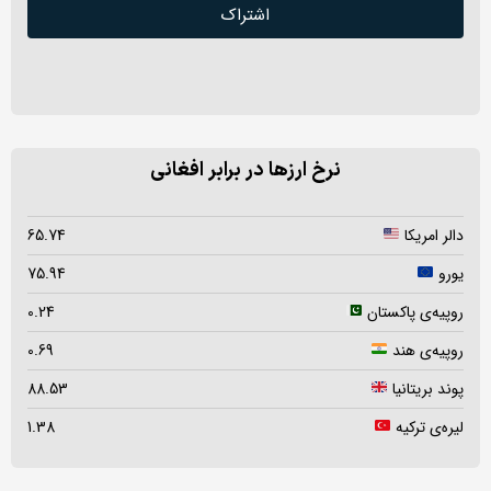
اشتراک
نرخ ارزها در برابر افغانی
دالر امریکا
65.74
یورو
75.94
روپیه‌ی پاکستان
0.24
روپیه‌ی هند
0.69
پوند بریتانیا
88.53
لیره‌ی ترکیه
1.38