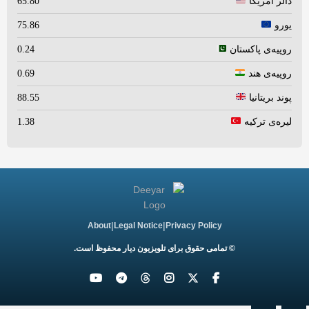
دالر امریکا
65.80
یورو
75.86
روپیه‌ی پاکستان
0.24
روپیه‌ی هند
0.69
پوند بریتانیا
88.55
لیره‌ی ترکیه
1.38
|
|
About
Legal Notice
Privacy Policy
© تمامی حقوق برای تلویزیون دیار محفوظ است.