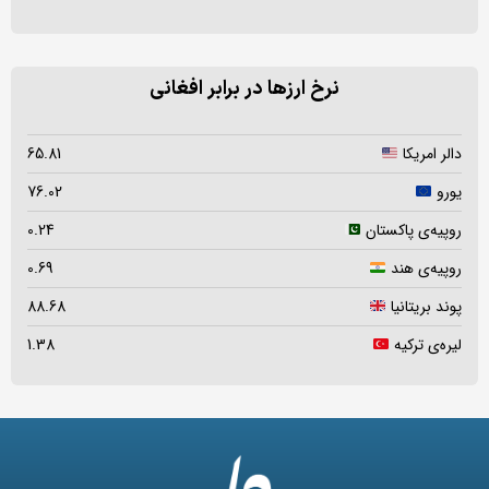
نرخ ارزها در برابر افغانی
دالر امریکا
65.81
یورو
76.02
روپیه‌ی پاکستان
0.24
روپیه‌ی هند
0.69
پوند بریتانیا
88.68
لیره‌ی ترکیه
1.38