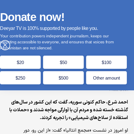
فارسی
Donate
English
Français
Donate now!
Deeyar TV is
supported by people like you.
احمد شرع: سوریه خسته است، باید از درگیری‌ها دور
Your contribution powers independent journalism, keeps our
نگه داشته شود
reporting accessible to everyone, and ensures that voices from
×
Afghanistan are not silenced.
حمل 28, 1405
مدت زمان مطالعه: 1 دقیقه
$20
$50
$100
$250
$500
Other amount
Photo: SANA
احمد شرع، حاکم کنونی سوریه، گفت که این کشور در سال‌های
گذشته خسته شده و مردم آن با آوارگی مواجه شدند و «حملات با
استفاده از سلاح‌های شیمیایی» را تجربه کردند.
او امروز در نشست «مجمع انتالیا» گفت: «از این رو، دور