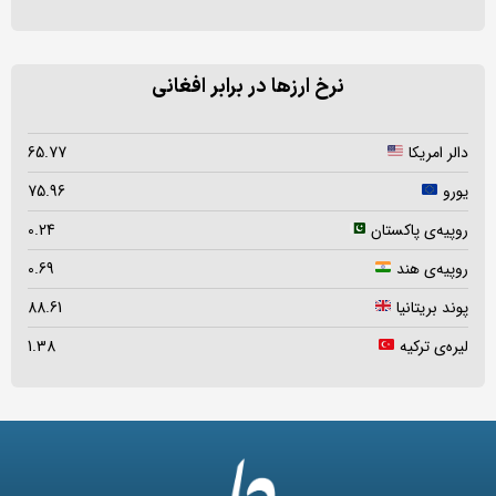
نرخ ارزها در برابر افغانی
دالر امریکا
65.77
یورو
75.96
روپیه‌ی پاکستان
0.24
روپیه‌ی هند
0.69
پوند بریتانیا
88.61
لیره‌ی ترکیه
1.38