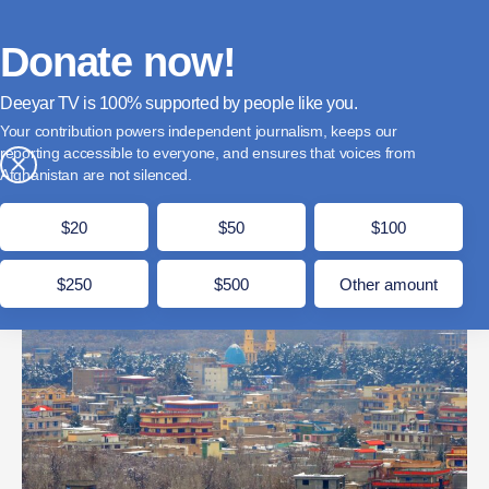
فارسی
Donate
English
Français
Donate now!
Deeyar TV is
supported by people like you.
افراد مسلح یک تن را در سمنگان کشتند
Your contribution powers independent journalism, keeps our
reporting accessible to everyone, and ensures that voices from
عباس صالحی
×
Afghanistan are not silenced.
حمل 27, 1405
مدت زمان مطالعه: 1 دقیقه
$20
$50
$100
$250
$500
Other amount