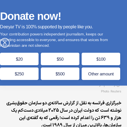
فارسی
Donate
English
Français
Donate now!
Deeyar TV is
supported by people like you.
سازمان‌های حقوق‌بشری: ایران در سال گذشته بیش از
Your contribution powers independent journalism, keeps our
یک هزار و ۶۰۰ تن را اعدام کرده است
reporting accessible to everyone, and ensures that voices from
×
Afghanistan are not silenced.
حمل 24, 1405
مدت زمان مطالعه: 1 دقیقه
$20
$50
$100
$250
$500
Other amount
Photo: Reuters
خبرگزاری فرانسه به نقل از گزارش سالانه‌ی دو سازمان حقوق‌بشری
نوشته است که دولت ایران در سال 2025 میلادی دست‌کم یک
هزار و 639 تن را اعدام کرده است؛ رقمی که به گفته‌ی این
سازمان‌ها، بالاترین میزان از سال 1989 است.