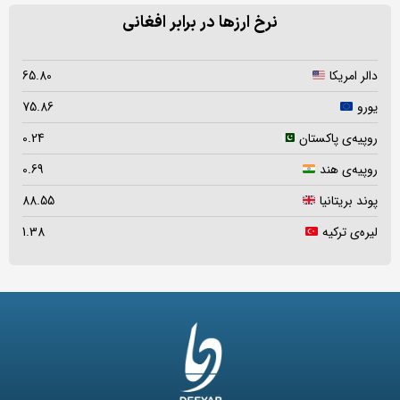
نرخ ارزها در برابر افغانی
دالر امریکا
65.80
یورو
75.86
روپیه‌ی پاکستان
0.24
روپیه‌ی هند
0.69
پوند بریتانیا
88.55
لیره‌ی ترکیه
1.38