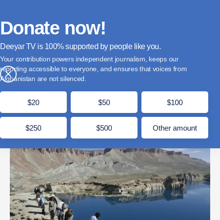
فارسی
Donate
English
Français
Donate now!
Deeyar TV is
supported by people like you.
طالبان: در روزهای عید ۲.۳ میلیون تن از مناطق
Your contribution powers independent journalism, keeps our
تفریحی کشور بازدید کردند
reporting accessible to everyone, and ensures that voices from
×
Afghanistan are not silenced.
حمل 4, 1405
مدت زمان مطالعه: 1 دقیقه
$20
$50
$100
$250
$500
Other amount