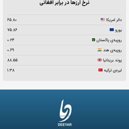
نرخ ارزها در برابر افغانی
دالر امریکا
65.80
یورو
75.86
روپیه‌ی پاکستان
0.24
روپیه‌ی هند
0.69
پوند بریتانیا
88.55
لیره‌ی ترکیه
1.38