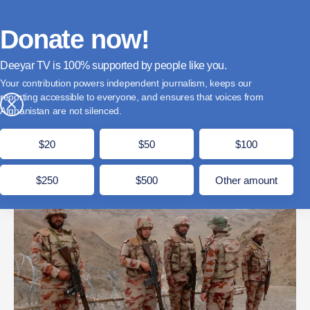
فارسی
Donate
English
Français
Donate now!
Deeyar TV is
supported by people like you.
پاکستان: طالبان نه پاسگاه تصرف کرده و نه نظامی
Your contribution powers independent journalism, keeps our
کشته است
reporting accessible to everyone, and ensures that voices from
×
Afghanistan are not silenced.
حوت 7, 1404
مدت زمان مطالعه: 1 دقیقه
$20
$50
$100
$250
$500
Other amount