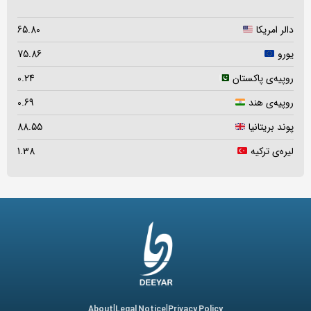
دالر امریکا
65.80
یورو
75.86
روپیه‌ی پاکستان
0.24
روپیه‌ی هند
0.69
پوند بریتانیا
88.55
لیره‌ی ترکیه
1.38
|
|
About
Legal Notice
Privacy Policy