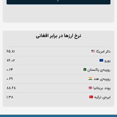
نرخ ارزها در برابر افغانی
دالر امریکا
65.81
یورو
76.02
روپیه‌ی پاکستان
0.24
روپیه‌ی هند
0.69
پوند بریتانیا
88.68
لیره‌ی ترکیه
1.38