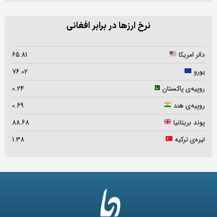
نرخ ارزها در برابر افغانی
دالر امریکا
65.81
یورو
76.02
روپیه‌ی پاکستان
0.24
روپیه‌ی هند
0.69
پوند بریتانیا
88.68
لیره‌ی ترکیه
1.38