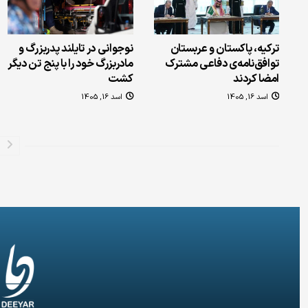
ترکیه، پاکستان و عربستان
نوجوانی در تایلند پدربزرگ و
توافق‌نامه‌ی دفاعی مشترک
مادربزرگ خود را با پنج تن دیگر
امضا کردند
کشت
اسد 16, 1405
اسد 16, 1405