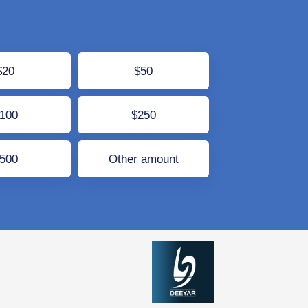
$20
$50
$100
$250
$500
Other amount