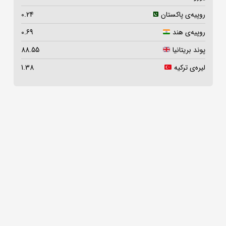
روپیه‌ی پاکستان
0.24
روپیه‌ی هند
0.69
پوند بریتانیا
88.55
لیره‌ی ترکیه
1.38