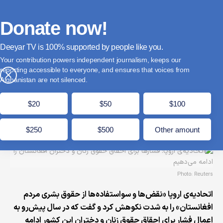
فارسی
Donate
English
Français
Donate now!
Deeyar TV is
supported by people like you.
اتحادیه‌ی اروپا: فشارها برای احقاق حقوق زنان و
Your contribution powers independent journalism, keeps our
دختران افغانستان را ادامه می‌دهیم
reporting accessible to everyone, and ensures that voices from
×
Afghanistan are not silenced.
ذکریا دانش
دلو 16, 1404
مدت زمان مطالعه: 1 دقیقه
$20
$50
$100
$250
$500
Other amount
Photo: Reuters
اتحادیه‌ی اروپا «نقض‌ها و سواستفاده‌ها از حقوق بشری مردم
افغانستان» را به شدت نکوهش کرد و گفت که در سال پیش‌رو به
اعمال فشار برای احقاق حقوق زنان و دختران این کشور ادامه