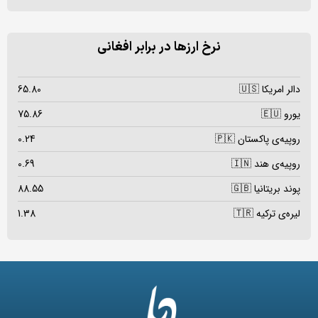
نرخ ارزها در برابر افغانی
دالر امریکا 🇺🇸
65.80
یورو 🇪🇺
75.86
روپیه‌ی پاکستان 🇵🇰
0.24
روپیه‌ی هند 🇮🇳
0.69
پوند بریتانیا 🇬🇧
88.55
لیره‌ی ترکیه 🇹🇷
1.38