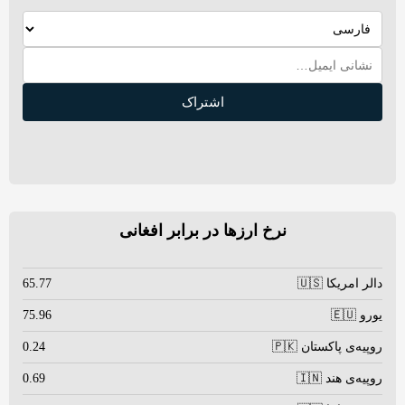
اشتراک
نرخ ارزها در برابر افغانی
دالر امریکا 🇺🇸
65.77
یورو 🇪🇺
75.96
روپیه‌ی پاکستان 🇵🇰
0.24
روپیه‌ی هند 🇮🇳
0.69