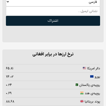
اشتراک
نرخ ارزها در برابر افغانی
دالر امریکا
65.81
یورو
76.02
روپیه‌ی پاکستان
0.24
روپیه‌ی هند
0.69
پوند بریتانیا
88.68