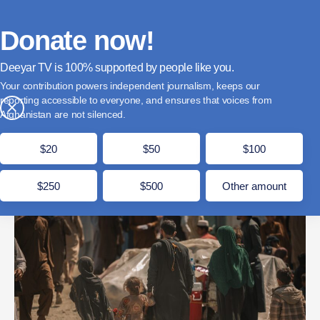
فارسی
Donate
English
Français
Donate now!
Deeyar TV is
supported by people like you.
طالبان از بازگشت نزدیک به سه هزار مهاجر در یک روز
Your contribution powers independent journalism, keeps our
از پاکستان خبر داد
reporting accessible to everyone, and ensures that voices from
×
Afghanistan are not silenced.
جدی 20, 1404
مدت زمان مطالعه: 1 دقیقه
$20
$50
$100
$250
$500
Other amount