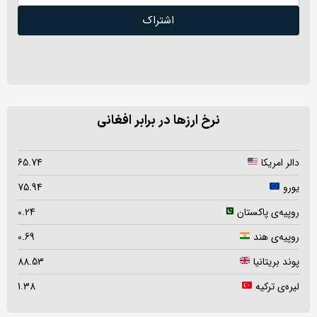
اشتراک
نرخ ارزها در برابر افغانی
دالر امریکا
65.74
یورو
75.94
روپیه‌ی پاکستان
0.24
روپیه‌ی هند
0.69
پوند بریتانیا
88.53
لیره‌ی ترکیه
1.38