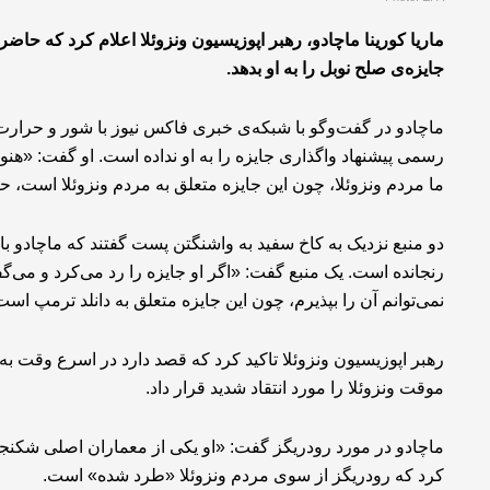
ماریا کورینا ماچادو، رهبر اپوزیسیون ونزوئلا اعلام کرد که حا
جایزه‌ی صلح نوبل را به او بدهد.
ماچادو در گفت‌وگو با شبکه‌ی خبری فاکس نیوز با شور و حرارت 
رسمی پیشنهاد واگذاری جایزه‌ را به او نداده است. او گفت: «هنو
ما مردم ونزوئلا، چون این جایزه متعلق به مردم ونزوئلا است، حتما
دو منبع نزدیک به کاخ سفید به واشنگتن پست گفتند که ماچادو با 
رنجانده است. یک منبع گفت: «اگر او جایزه را رد می‌کرد و می‌گ
نمی‌توانم آن را بپذیرم، چون این جایزه متعلق به دانلد ترمپ اس
رهبر اپوزیسیون ونزوئلا تاکید کرد که قصد دارد در اسرع وقت
موقت ونزوئلا را مورد انتقاد شدید قرار داد.
ماچادو در مورد رودریگز گفت: «او یکی از معماران اصلی شکنجه
کرد که رودریگز از سوی مردم ونزوئلا «طرد شده» است.