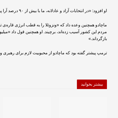
او افزود: «در انتخابات آزاد و عادلانه، ما با بیش از ۹۰ درصد آرا پیروز خواهیم شد؛ در این موضوع هیچ تردیدی ندارم.»
ماچادو همچنین وعده داد که «ونزوئلا را به قطب انرژی قاره‌ی تمر
مردم این کشور آسیب زده‌اند، برچیند. او همچنین قول داد «میلیون
بازگرداند.»
ترمپ پیشتر گفته بود که ماچادو از محبوبیت لازم برای رهبری ون
بیشتر بخوانید