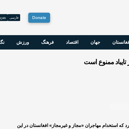
Donate
فارسی
çais
فغانستان
جهان
اقتصاد
فرهنگ
ورزش
نگا
تایباد ممنوع است
د که استخدام مهاجران «مجاز و غیرمجاز» افغانستان در این