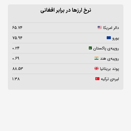
نرخ ارزها در برابر افغانی
دالر امریکا
65.74
یورو
75.94
روپیه‌ی پاکستان
0.24
روپیه‌ی هند
0.69
پوند بریتانیا
88.53
لیره‌ی ترکیه
1.38