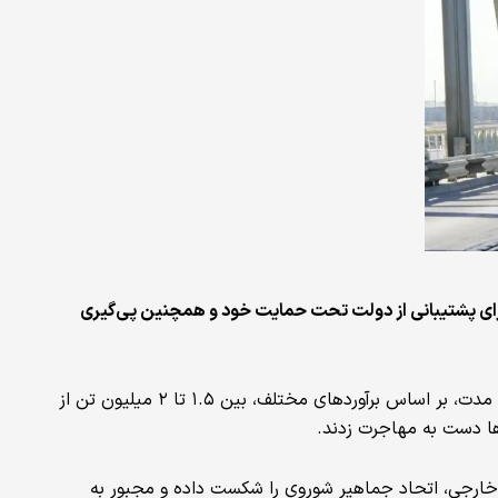
 جماهیر شوروی 46 سال پیش از امروز، در 6 جدی 1358، برای پشتیبانی از دولت تحت حمایت خود و همچنین پی‌گیری
حضور نظامی شوروی در افغانستان ۹ سال طول کشید و در این مدت، بر اساس برآوردهای مختلف، بین ۱.۵ تا ۲ میلیون تن از
ها دست به مهاجرت زدند.
خارجی، اتحاد جماهیر شوروی را شکست داده و مجبور به