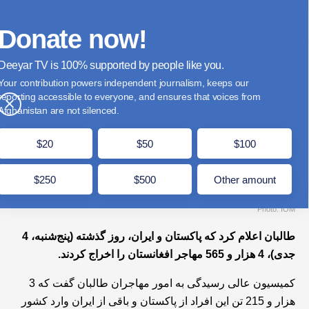
فارسی
Donate
English
Français
Donate now!
Deeyar TV is
supported by people like you.
طالبان می‌گوید روز گذشته بیش از ۴ هزار مهاجر
Your contribution powers independent journalism, keeps our
از پاکستان و ایران برگشتند
reporting accessible to everyone, and ensures that voices from
×
Afghanistan are not silenced.
جدی 5, 1404 - بروز شده در جدی 6, 1404
مدت زمان مطالعه: 1 دقیقه
$20
$50
$100
$250
$500
Other amount
Photo: IOM
طالبان اعلام کرد که پاکستان و ایران، روز گذشته (پنج‌شنبه، 4
جدی)، 4 هزار و 565 مهاجر افغانستان را اخراج کردند.
کمیسیون عالی رسیدگی به امور مهاجران طالبان گفت که 3
هزار و 215 تن این افراد از پاکستان و باقی از ایران وارد کشور