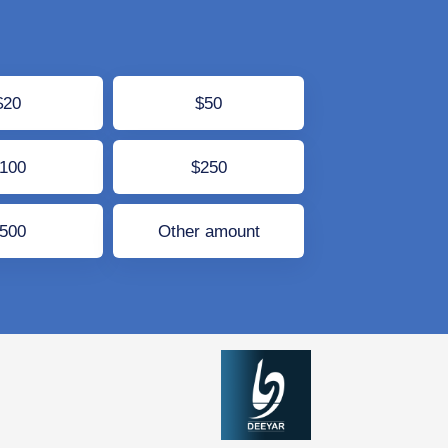
$20
$50
$100
$250
$500
Other amount