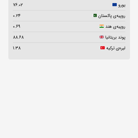
یورو
76.02
روپیه‌ی پاکستان
0.24
روپیه‌ی هند
0.69
پوند بریتانیا
88.68
لیره‌ی ترکیه
1.38