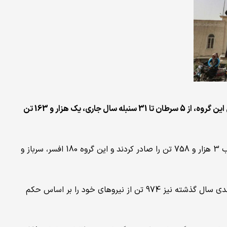
دادگاه عالی طالبان گزارش داد که بر اساس حکم دادگاه‌های نظامی این گروه، از 5 سرطان تا 31 سنبله سال جاری، یک هزار و 163 تن
بر بنیاد گزارش، در این مدت دادگاه‌های نظامی طالبان حکم جلب 3 هزار و 758 تن را صادر کردند و این گروه 180 افسر، سرباز و
آمارهای طالبان نشان می‌دهند که این گروه از 13 میزان تا 11 جدی سال گذشته نیز 974 تن از نیروهای خود را بر اساس حکم