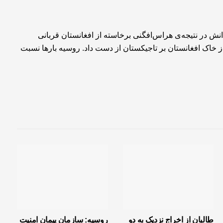
سال حدود یک هزار و 200 تن از شهروندانش در نتیجه‌ی هراس‌افگنی برخاسته از افغانستان قربانی
 5 شهروندش را در حملاتی از خاک افغانستان بر تاجیکستان از دست داد. روسیه بارها نسبت
طالبان از اخراج نزدیک به دو
روسیه: سازمان پیمان امنیت