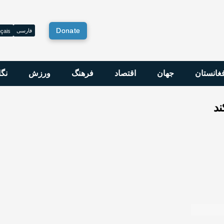
Donate
فارسی
çais
فغانستان
جهان
اقتصاد
فرهنگ
ورزش
نگا
ند