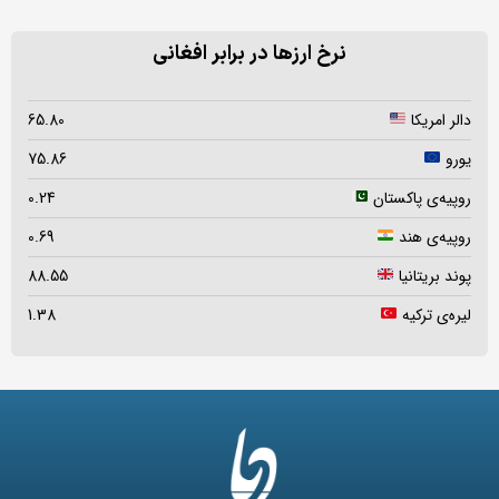
نرخ ارزها در برابر افغانی
دالر امریکا
65.80
یورو
75.86
روپیه‌ی پاکستان
0.24
روپیه‌ی هند
0.69
پوند بریتانیا
88.55
لیره‌ی ترکیه
1.38