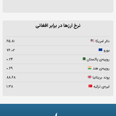
نرخ ارزها در برابر افغانی
دالر امریکا
65.81
یورو
76.02
روپیه‌ی پاکستان
0.24
روپیه‌ی هند
0.69
پوند بریتانیا
88.68
لیره‌ی ترکیه
1.38