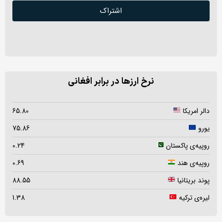
اشتراک
نرخ ارزها در برابر افغانی
دالر امریکا
65.80
یورو
75.86
روپیه‌ی پاکستان
0.24
روپیه‌ی هند
0.69
پوند بریتانیا
88.55
لیره‌ی ترکیه
1.38