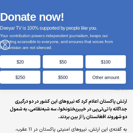
فارسی
Donate
English
Français
Donate now!
Deeyar TV is
supported by people like you.
پاکستان: دو شهروند افغانستان که عضو تی‌تی‌پی
Your contribution powers independent journalism, keeps our
بودند را کشتیم
reporting accessible to everyone, and ensures that voices from
×
Afghanistan are not silenced.
عقرب 13, 1404
مدت زمان مطالعه: 2 دقیقه
$20
$50
$100
$250
$500
Other amount
Photo: EPA
ارتش پاکستان اعلام کرد که نیروهای این کشور در دو درگیری
جداگانه با تی‌تی‌پی در خیبرپختونخوا، سه شبه‌نظامی، به شمول
دو شهروند افغانستان را از بین‌ بردند.
به گفته‌ی این ارتش، نیروهای امنیتی پاکستان در 11 عقرب،