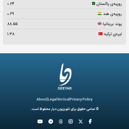
روپیه‌ی پاکستان
0.24
روپیه‌ی هند
0.69
پوند بریتانیا
88.55
لیره‌ی ترکیه
1.38
|
|
About
Legal Notice
Privacy Policy
© تمامی حقوق برای تلویزیون دیار محفوظ است.