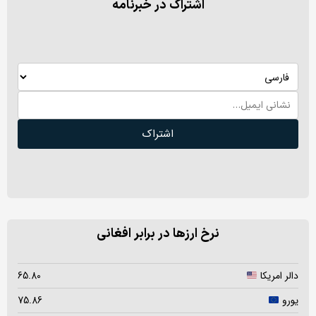
اشتراک در خبرنامه
اشتراک
نرخ ارزها در برابر افغانی
دالر امریکا
65.80
یورو
75.86