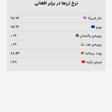
نرخ ارزها در برابر افغانی
دالر امریکا
65.74
یورو
75.94
روپیه‌ی پاکستان
0.24
روپیه‌ی هند
0.69
پوند بریتانیا
88.53
لیره‌ی ترکیه
1.38