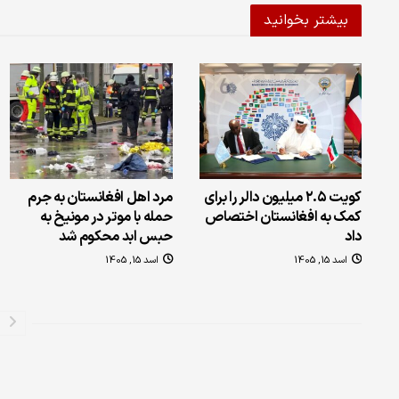
بیشتر بخوانید
کویت ۲.۵ میلیون دالر را برای
مرد اهل افغانستان به جرم
کمک به افغانستان اختصاص
حمله‌ با موتر در مونیخ به
داد
حبس ابد محکوم شد
اسد 15, 1405
اسد 15, 1405